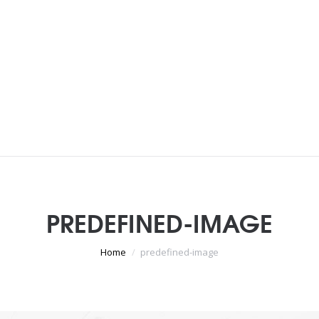
PREDEFINED-IMAGE
Je bent hier:
Home
predefined-image