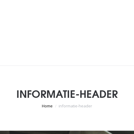
INFORMATIE-HEADER
Je bent hier:
Home
informatie-header