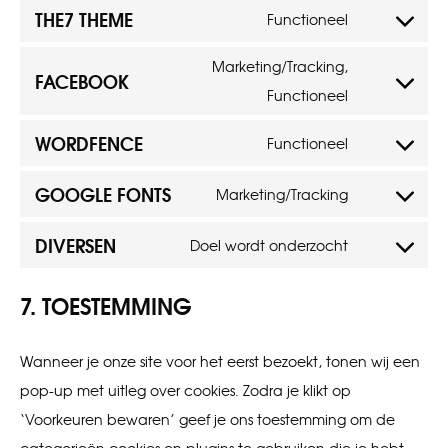
THE7 THEME
Functioneel
service
Consent
google-
to
Marketing/Tracking,
FACEBOOK
analytics
service
Consent
Functioneel
the7-
to
WORDFENCE
Functioneel
theme
service
Consent
facebook
to
GOOGLE FONTS
Marketing/Tracking
Consent
service
to
DIVERSEN
wordfence
Doel wordt onderzocht
Consent
service
to
google-
7. TOESTEMMING
service
fonts
diversen
Wanneer je onze site voor het eerst bezoekt, tonen wij een
pop-up met uitleg over cookies. Zodra je klikt op
‘Voorkeuren bewaren’ geef je ons toestemming om de