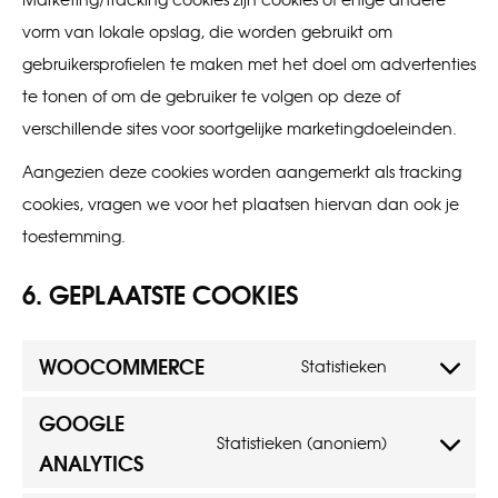
vorm van lokale opslag, die worden gebruikt om
gebruikersprofielen te maken met het doel om advertenties
te tonen of om de gebruiker te volgen op deze of
verschillende sites voor soortgelijke marketingdoeleinden.
Aangezien deze cookies worden aangemerkt als tracking
cookies, vragen we voor het plaatsen hiervan dan ook je
toestemming.
6. GEPLAATSTE COOKIES
WOOCOMMERCE
Statistieken
Consent
to
GOOGLE
Statistieken (anoniem)
service
Consent
ANALYTICS
woocommer
to